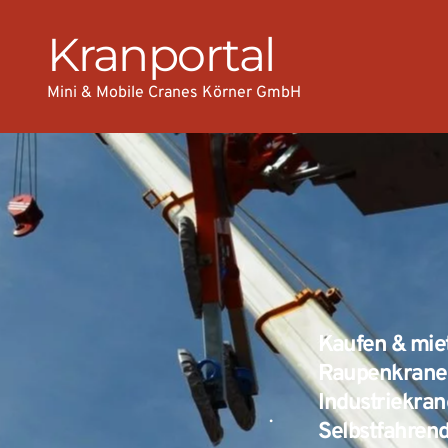
Kranportal
Mini & Mobile Cranes Körner GmbH
Kaufen & miet
Raupenkrane 
Industriekran
.
Selbstfahren