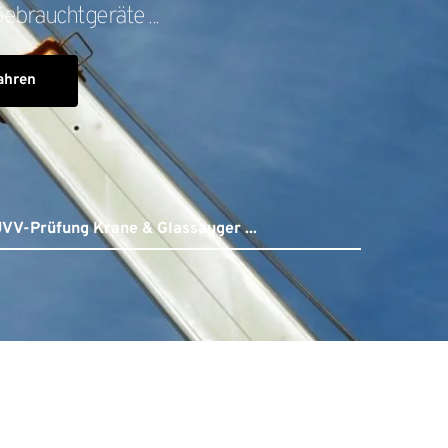
ebrauchtgeräte ...
ahren
UVV-Prüfung Krane & Glassauger ...