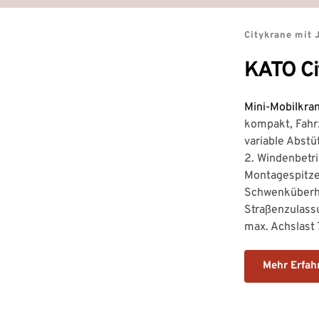
Citykrane mit 
KATO Ci
Mini-Mobilkran
kompakt, Fahr
variable Abstü
2. Windenbetri
Montagespitze,
Schwenküberh
Straßenzulass
max. Achslast 7
Mehr Erfah